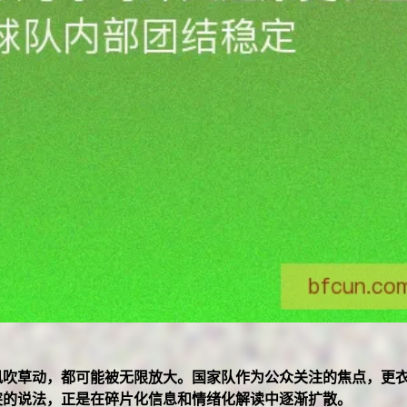
风吹草动，都可能被无限放大。国家队作为公众关注的焦点，更
突的说法，正是在碎片化信息和情绪化解读中逐渐扩散。