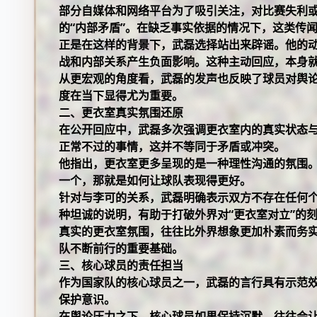
部分自媒体和网络平台为了吸引关注，对比赛失利
的“内部矛盾”。在缺乏事实依据的情况下，这类传
正是在这样的背景下，武磊选择站出来辟谣。他的
战和内部关系产生负面影响。这种主动回应，本身
从更宏观的角度看，武磊的发声也反映了球员对舆
度在当下显得尤为重要。
二、更衣室真实氛围还原
在公开回应中，武磊多次强调更衣室内的真实状态
正常不过的事情，这并不等同于矛盾或冲突。
他指出，更衣室更多呈现的是一种理性沟通的氛围
一个，那就是如何让球队表现得更好。
针对与李可的关系，武磊明确表示双方不存在任何
种坦诚的说明，有助于打破外界对“更衣室对立”的
真实的更衣室氛围，往往比外界想象更加朴素而务
队不断前行的重要基础。
三、核心球员的责任担当
作为国家队的核心球员之一，武磊的言行具有示范
保护意识。
在舆论压力之下，核心球员如果保持沉默，往往会