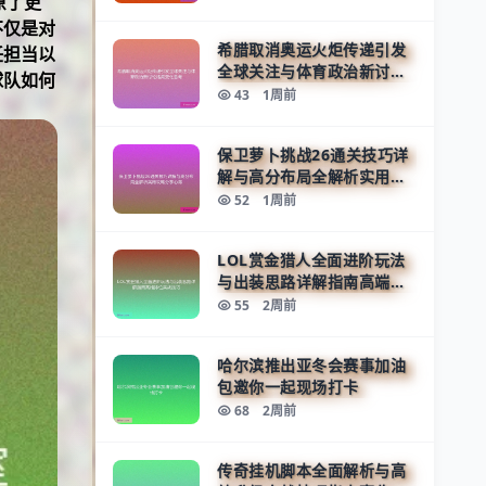
原了更
不仅是对
希腊取消奥运火炬传递引发
任担当以
全球关注与体育政治新讨论
球队如何
格局变化思考
43
1周前
保卫萝卜挑战26通关技巧详
解与高分布局全解析实用攻
略分享心得
52
1周前
LOL赏金猎人全面进阶玩法
与出装思路详解指南高端排
位实战技巧
55
2周前
哈尔滨推出亚冬会赛事加油
包邀你一起现场打卡
68
2周前
传奇挂机脚本全面解析与高