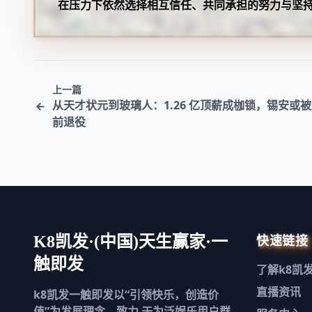
在压力下依然选择相互信任、共同承担的努力与坚
上一篇
从天才状元到玻璃人：1.26 亿顶薪成枷锁，锡安或
前退役
快速链接
K8凯发·(中国)天生赢家·一
触即发
了解
k8凯
直播资讯
k8凯发一触即发以“引领快乐，创造价
值”为发展理念，致力 于为泛娱乐用户群