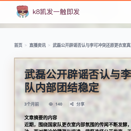
首页
>
直播资讯
>
武磊公开辟谣否认与李可冲突还原更衣室真
武磊公开辟谣否认与李
队内部团结稳定
3个月前
140
分享
文章摘要的内容
近期，围绕国家队更衣室内部氛围的传闻不断发酵