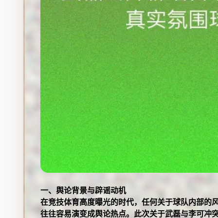
一、舆论背景与辟谣动机
在竞技体育高度曝光的时代，任何关于球队内部的
往往容易演变成舆论热点。此次关于武磊与李可冲