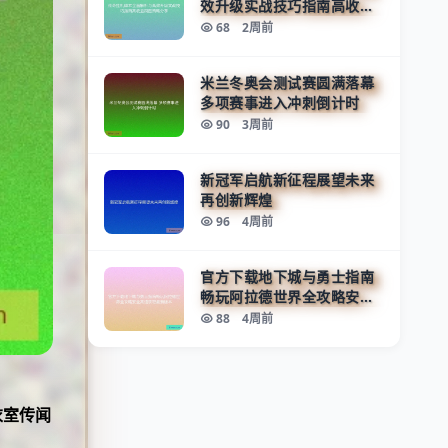
效升级实战技巧指南高收益
刷图策略分享
68
2周前
米兰冬奥会测试赛圆满落幕
多项赛事进入冲刺倒计时
90
3周前
新冠军启航新征程展望未来
再创新辉煌
96
4周前
官方下载地下城与勇士指南
畅玩阿拉德世界全攻略安全
高速获取最新版本
88
4周前
衣室传闻